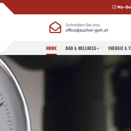
Mo-Do


Schreiben Sie uns:
office@pucher-gwh.at
HOME
BAD & WELLNESS
ENERGIE & 