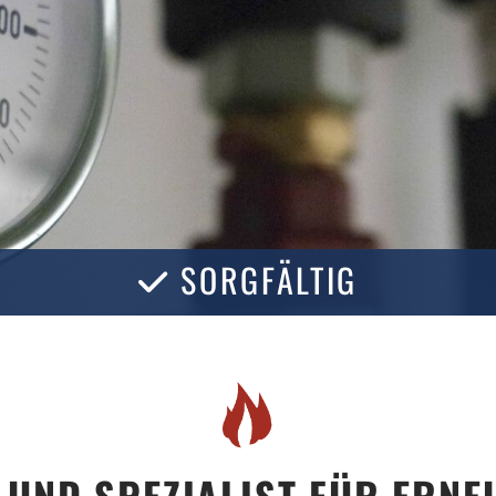
SORGFÄLTIG

 UND SPEZIALIST FÜR ERN